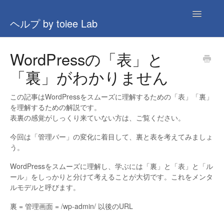
Toggle
ヘルプ by toiee Lab
Navigatio
全般
WordPressの「表」と
「裏」がわかりません
AI関連
ナレッジ(旧)
この記事はWordPressをスムーズに理解するための「表」「裏」
を理解するための解説です。
表裏の感覚がしっくり来ていない方は、ご覧ください。
問い合わせ
今回は「管理バー」の変化に着目して、裏と表を考えてみましょ
う。
WordPressをスムーズに理解し、学ぶには「裏」と「表」と「ル
ール」をしっかりと分けて考えることが大切です。これをメンタ
ルモデルと呼びます。
裏 = 管理画面 = /wp-admin/ 以後のURL